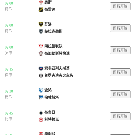
奥斯
02:00
即将开始
荷乙
布雷达
芬洛
02:00
即将开始
荷乙
赫拉克勒斯
阿拉德联队
02:00
即将开始
罗甲
布加勒斯特快速
索非亚列夫斯基
02:15
即将开始
保甲
普罗夫迪夫火车头
波鸿
02:30
即将开始
德乙
柏林赫塔
布鲁日
02:45
即将开始
比甲
科特赖克
德利城