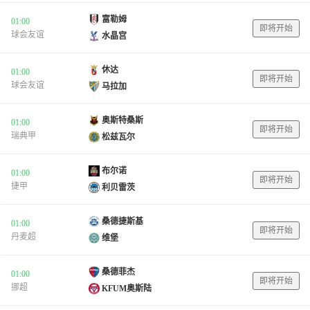
富勒姆
01:00
即将开始
球会友谊
水晶宫
休达
01:00
即将开始
球会友谊
马拉加
奥斯特桑斯
01:00
即将开始
瑞典甲
松兹瓦尔
布尔诺
01:00
即将开始
捷甲
利贝雷茨
桑德捷斯基
01:00
即将开始
丹麦超
维堡
桑德菲杰
01:00
即将开始
挪超
KFUM奥斯陆