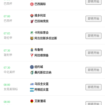
即将开始
巴西杯
巴西国际
维多利亚
07:00
即将开始
巴西杯
巴拉纳竞技
卡利体育会
07:05
即将开始
哥伦甲
阿古拉斯多拉达斯
布鲁明
07:30
即将开始
玻利甲
阿拉维预备
纽约城
07:30
即将开始
中北美杯
桑托斯拉古纳
乌拉圭女篮
08:00
即将开始
女南美锦标
阿根廷女篮
艾斯潘诺
08:00
即将开始