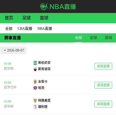
首页
足球
篮球
全部
CBA直播
NBA直播
全部
足球
篮球
赛事直播
•
2026-08-07
希伯尼安
03:00
高清直播
欧协联
斯肯迪亚
本菲卡
03:00
高清直播
欧罗巴杯
哈茨
特费奥里
03:00
高清直播
欧协联
德利塔