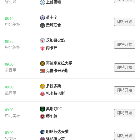
智利联
上普恩特
蓝十字
08:10
即将开始
中北美杯
费城联合
芝加哥火焰
08:30
即将开始
中北美杯
内卡萨
哥达拿查拉大学
09:00
即将开始
墨西甲
克雷卡米诺斯
多拉多斯
09:00
即将开始
墨西甲
扎卡特卡斯
奥斯汀FC
09:00
即将开始
中北美杯
蒂华纳
明尼苏达天猫
09:00
即将开始
WNBA
洛杉矶火花