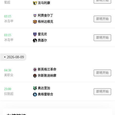
即将开始
葡超
法马利康
阿费查尔丁
03:15
即将开始
冰岛甲
格林达维克
雷克尼
03:15
即将开始
冰岛甲
费基尔
•
2026-08-09
新英格兰革命
04:30
即将开始
美职业
休斯敦迪纳摩
奥达里加
23:00
即将开始
拉脱超
奥格雷联合