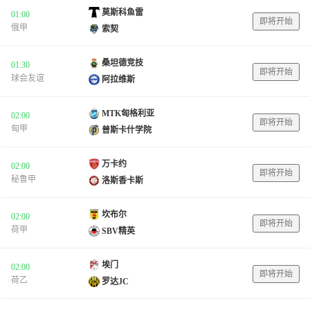
莫斯科鱼雷
01:00
即将开始
俄甲
索契
桑坦德竞技
01:30
即将开始
球会友谊
阿拉维斯
MTK匈格利亚
02:00
即将开始
匈甲
普斯卡什学院
万卡约
02:00
即将开始
秘鲁甲
洛斯香卡斯
坎布尔
02:00
即将开始
荷甲
SBV精英
埃门
02:00
即将开始
荷乙
罗达JC