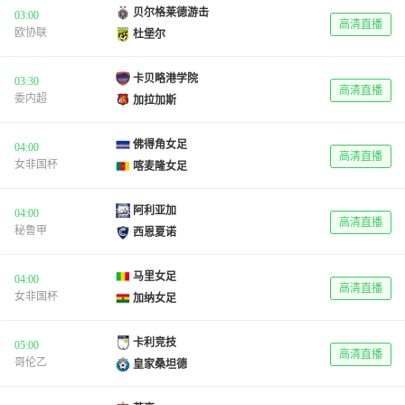
贝尔格莱德游击
03:00
高清直播
欧协联
杜堡尔
卡贝略港学院
03:30
高清直播
委内超
加拉加斯
佛得角女足
04:00
高清直播
女非国杯
喀麦隆女足
阿利亚加
04:00
高清直播
秘鲁甲
西恩夏诺
马里女足
04:00
高清直播
女非国杯
加纳女足
卡利竞技
05:00
高清直播
哥伦乙
皇家桑坦德