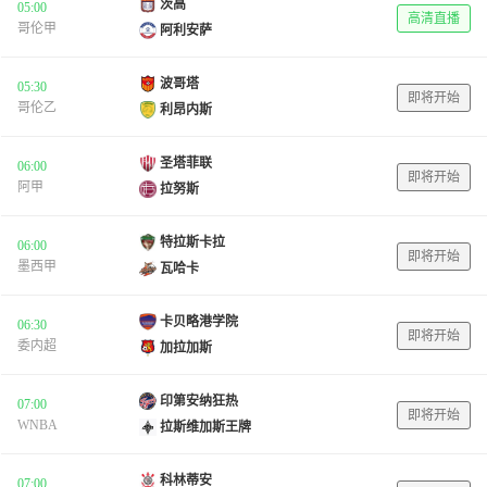
茨高
05:00
高清直播
哥伦甲
阿利安萨
波哥塔
05:30
即将开始
哥伦乙
利昂内斯
圣塔菲联
06:00
即将开始
阿甲
拉努斯
特拉斯卡拉
06:00
即将开始
墨西甲
瓦哈卡
卡贝略港学院
06:30
即将开始
委内超
加拉加斯
印第安纳狂热
07:00
即将开始
WNBA
拉斯维加斯王牌
科林蒂安
07:00