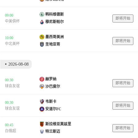
韩科维德斯
09:00
即将开始
中美俱杯
穆尼斯帕尔
墨西哥美洲
10:00
即将开始
中北美杯
圣地亚哥
•
2026-08-08
赫罗纳
00:30
即将开始
球会友谊
沙巴度尔
韦斯卡
00:30
即将开始
球会友谊
安道尔FC
斯拉维亚莫兹里
00:45
即将开始
白俄超
特兰斯迈