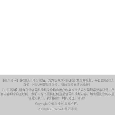
【01直播网】是NBA直播导航站，为方便喜欢NBA的朋友观看视频，每日最新NBA
直播、NBA免费视频直播、NBA直播高清无插件！
【01直播网】所有直播信号和视频录像均由用户收集或从搜索引擎搜索整理获得，所
有内容均来自互联网，我们自身不提供任何直播信号和视频内容，如有侵犯您的权益
请通知我们，我们会第一时间处理，谢谢！
Copyright © 01直播网 版权所有。
All Rights Reserved.
网站地图