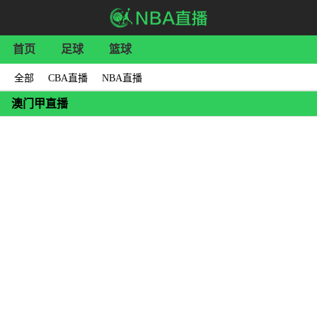
首页
足球
篮球
全部
CBA直播
NBA直播
澳门甲直播