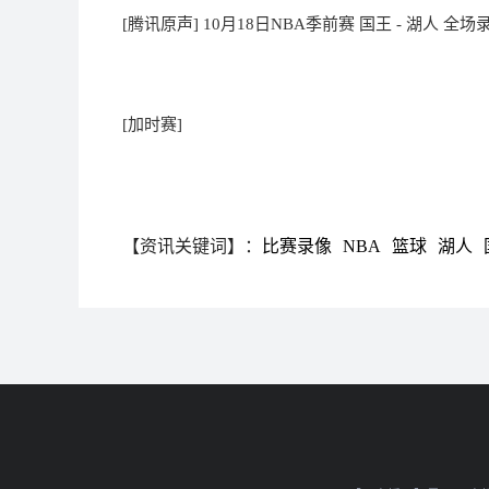
[腾讯原声] 10月18日NBA季前赛 国王 - 湖人 全场
[加时赛]
【资讯关键词】：
比赛录像
NBA
篮球
湖人