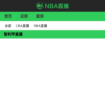
首页
足球
篮球
全部
CBA直播
NBA直播
智利甲直播